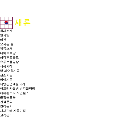
회사소개
인사말
비전
오시는 길
제품소개
타이트록망
삼각후크볼트
유투브동영상
시공사례
밭 과수원시공
산소시공
임야시공
태양광경계울타리
아프리카열병 방지울타리
메쉬휀스,디자인휀스
출입문모음
견적문의
견적문의
자재판매 자동견적
고객센터