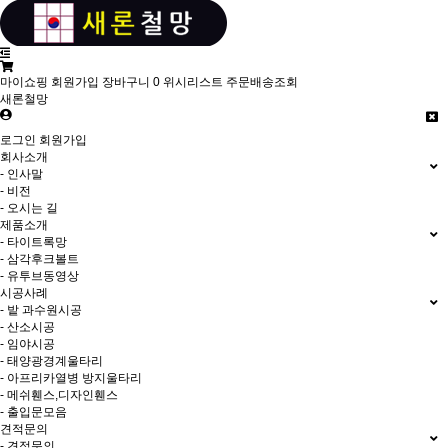
마이쇼핑
회원가입
장바구니
0
위시리스트
주문배송조회
새론철망
로그인
회원가입
회사소개
- 인사말
- 비전
- 오시는 길
제품소개
- 타이트록망
- 삼각후크볼트
- 유투브동영상
시공사례
- 밭 과수원시공
- 산소시공
- 임야시공
- 태양광경계울타리
- 아프리카열병 방지울타리
- 메쉬휀스,디자인휀스
- 출입문모음
견적문의
- 견적문의