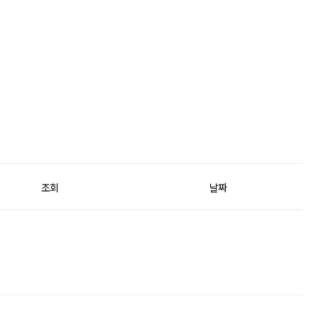
조회
날짜