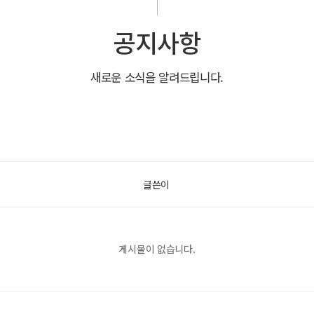
공지사항
새로운 소식을 알려드립니다.
글쓴이
게시물이 없습니다.