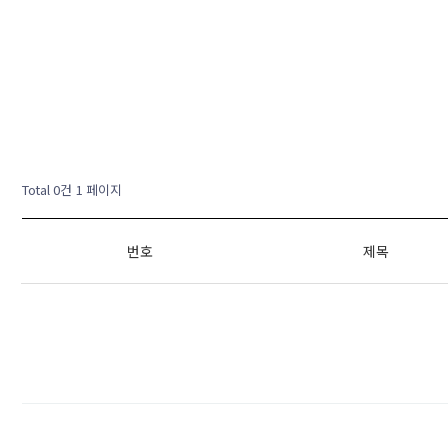
Total 0건
1 페이지
번호
제목