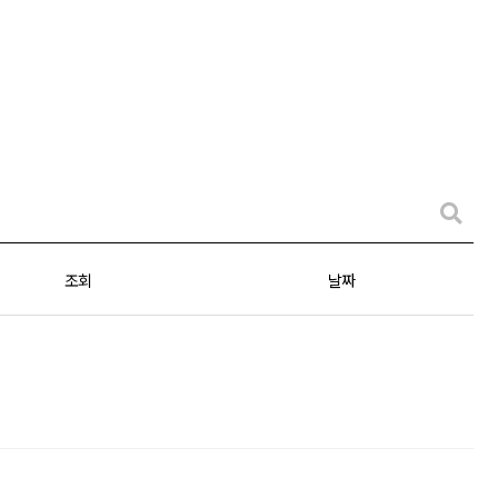
조회
날짜