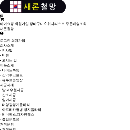
마이쇼핑
회원가입
장바구니
0
위시리스트
주문배송조회
새론철망
로그인
회원가입
회사소개
- 인사말
- 비전
- 오시는 길
제품소개
- 타이트록망
- 삼각후크볼트
- 유투브동영상
시공사례
- 밭 과수원시공
- 산소시공
- 임야시공
- 태양광경계울타리
- 아프리카열병 방지울타리
- 메쉬휀스,디자인휀스
- 출입문모음
견적문의
- 견적문의