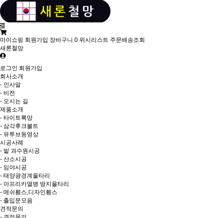
마이쇼핑
회원가입
장바구니
0
위시리스트
주문배송조회
새론철망
로그인
회원가입
회사소개
- 인사말
- 비전
- 오시는 길
제품소개
- 타이트록망
- 삼각후크볼트
- 유투브동영상
시공사례
- 밭 과수원시공
- 산소시공
- 임야시공
- 태양광경계울타리
- 아프리카열병 방지울타리
- 메쉬휀스,디자인휀스
- 출입문모음
견적문의
- 견적문의