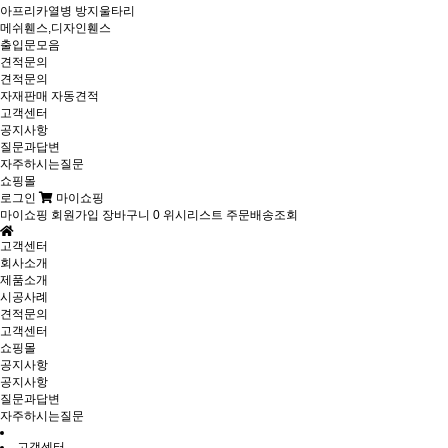
아프리카열병 방지울타리
메쉬휀스,디자인휀스
출입문모음
견적문의
견적문의
자재판매 자동견적
고객센터
공지사항
질문과답변
자주하시는질문
쇼핑몰
로그인
마이쇼핑
마이쇼핑
회원가입
장바구니
0
위시리스트
주문배송조회
고객센터
회사소개
제품소개
시공사례
견적문의
고객센터
쇼핑몰
공지사항
공지사항
질문과답변
자주하시는질문
고객센터