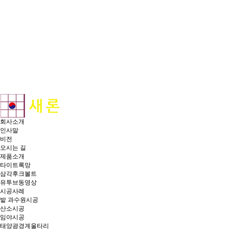
회사소개
인사말
비전
오시는 길
제품소개
타이트록망
삼각후크볼트
유투브동영상
시공사례
밭 과수원시공
산소시공
임야시공
태양광경계울타리