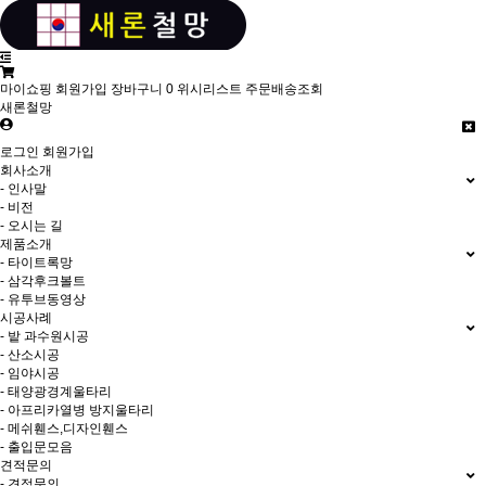
마이쇼핑
회원가입
장바구니
0
위시리스트
주문배송조회
새론철망
로그인
회원가입
회사소개
- 인사말
- 비전
- 오시는 길
제품소개
- 타이트록망
- 삼각후크볼트
- 유투브동영상
시공사례
- 밭 과수원시공
- 산소시공
- 임야시공
- 태양광경계울타리
- 아프리카열병 방지울타리
- 메쉬휀스,디자인휀스
- 출입문모음
견적문의
- 견적문의