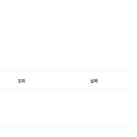
조회
날짜