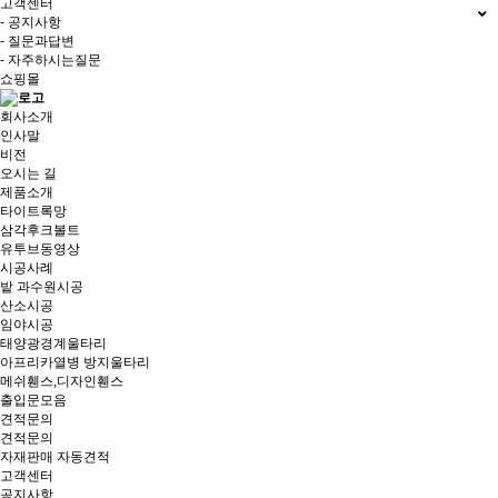
고객센터
- 공지사항
- 질문과답변
- 자주하시는질문
쇼핑몰
회사소개
인사말
비전
오시는 길
제품소개
타이트록망
삼각후크볼트
유투브동영상
시공사례
밭 과수원시공
산소시공
임야시공
태양광경계울타리
아프리카열병 방지울타리
메쉬휀스,디자인휀스
출입문모음
견적문의
견적문의
자재판매 자동견적
고객센터
공지사항