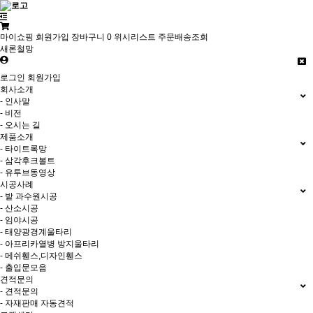
마이쇼핑
회원가입
장바구니
0
위시리스트
주문배송조회
새론철망
로그인
회원가입
회사소개
- 인사말
- 비전
- 오시는 길
제품소개
- 타이트록망
- 삼각후크볼트
- 유투브동영상
시공사례
- 밭 과수원시공
- 산소시공
- 임야시공
- 태양광경계울타리
- 아프리카열병 방지울타리
- 메쉬휀스,디자인휀스
- 출입문모음
견적문의
- 견적문의
- 자재판매 자동견적