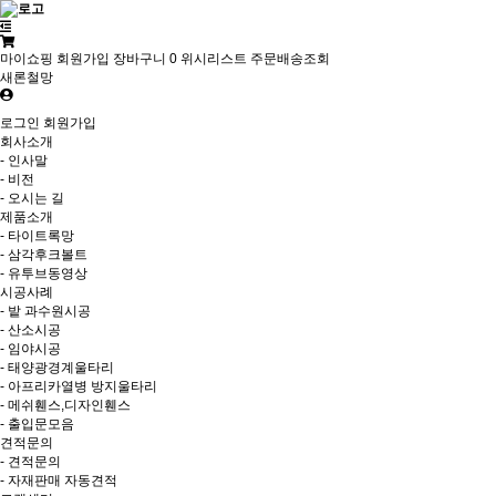
마이쇼핑
회원가입
장바구니
0
위시리스트
주문배송조회
새론철망
로그인
회원가입
회사소개
- 인사말
- 비전
- 오시는 길
제품소개
- 타이트록망
- 삼각후크볼트
- 유투브동영상
시공사례
- 밭 과수원시공
- 산소시공
- 임야시공
- 태양광경계울타리
- 아프리카열병 방지울타리
- 메쉬휀스,디자인휀스
- 출입문모음
견적문의
- 견적문의
- 자재판매 자동견적