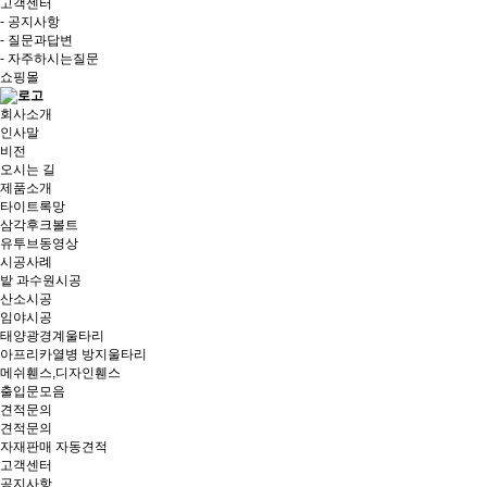
고객센터
- 공지사항
- 질문과답변
- 자주하시는질문
쇼핑몰
회사소개
인사말
비전
오시는 길
제품소개
타이트록망
삼각후크볼트
유투브동영상
시공사례
밭 과수원시공
산소시공
임야시공
태양광경계울타리
아프리카열병 방지울타리
메쉬휀스,디자인휀스
출입문모음
견적문의
견적문의
자재판매 자동견적
고객센터
공지사항