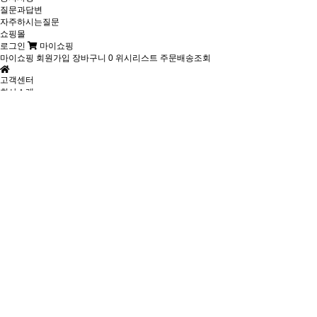
질문과답변
자주하시는질문
쇼핑몰
로그인
마이쇼핑
마이쇼핑
회원가입
장바구니
0
위시리스트
주문배송조회
고객센터
회사소개
제품소개
시공사례
견적문의
고객센터
쇼핑몰
공지사항
공지사항
질문과답변
자주하시는질문
고객센터
공지사항
고객센터
새로운 소식을 알려드립니다.
공지사항
새로운 소식을 알려드립니다.
Total 0건
1 페이지